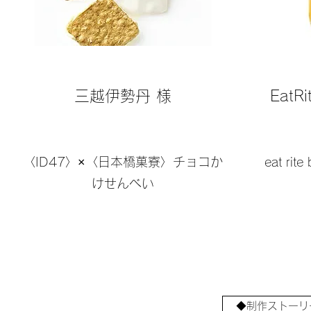
​​三越伊勢丹 様
EatRi
〈ID47〉×〈日本橋菓寮〉チョコか
eat rite
けせんべい
◆制作ストーリ