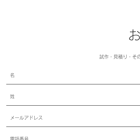
​
試作・見積り・そ