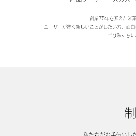
創業75年を迎えた米
ユーザーが驚く新しいことがしたい方、面白
ぜひ私たちに
​
​​私たちがお手伝い