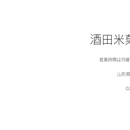
​​酒田
営業時間は月曜〜
山形県
0